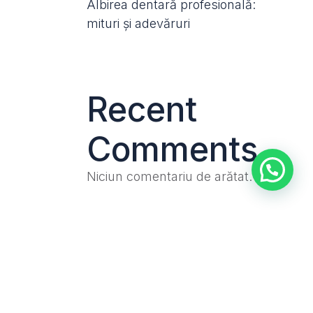
Albirea dentară profesională:
mituri și adevăruri
Recent
Comments
Niciun comentariu de arătat.
Archives
ianuarie 2026